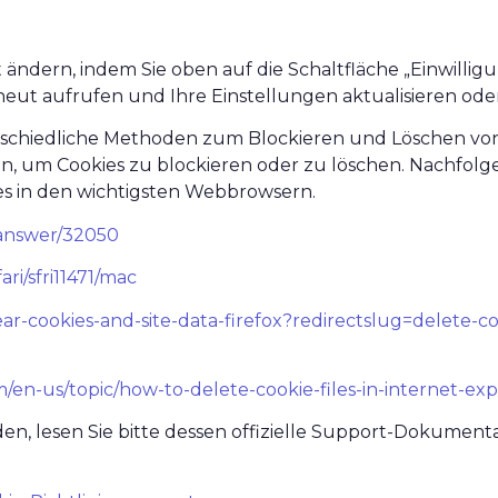
 ändern, indem Sie oben auf die Schaltfläche „Einwillig
eut aufrufen und Ihre Einstellungen aktualisieren oder
chiedliche Methoden zum Blockieren und Löschen von 
n, um Cookies zu blockieren oder zu löschen. Nachfol
s in den wichtigsten Webbrowsern.
/answer/32050
ri/sfri11471/mac
lear-cookies-and-site-data-firefox?redirectslug=delete-c
om/en-us/topic/how-to-delete-cookie-files-in-internet-
 lesen Sie bitte dessen offizielle Support-Dokumenta